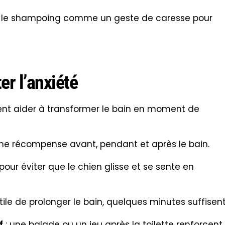
f
: une balade ou un jeu après la toilette renforcent 
vraiment difficile
umatisés par une mauvaise expérience, nécessiten
bituer le chien étape par étape (entrer dans la sall
tir le shampoing…).
oiletteur ou éducateur peuvent aider à désensibilise
étérinaire comportementaliste
: en cas de phobie
ur vérifier qu’il n’y a pas de cause comportementale