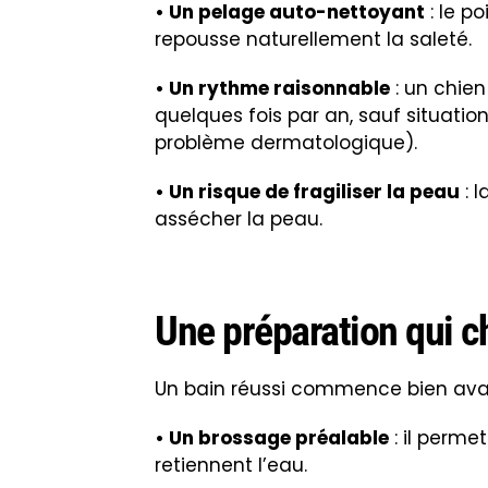
• Un matériel prêt à l’avance
: sha
antidérapant, brosse distributrice
• Une eau à bonne température
: t
thermique.