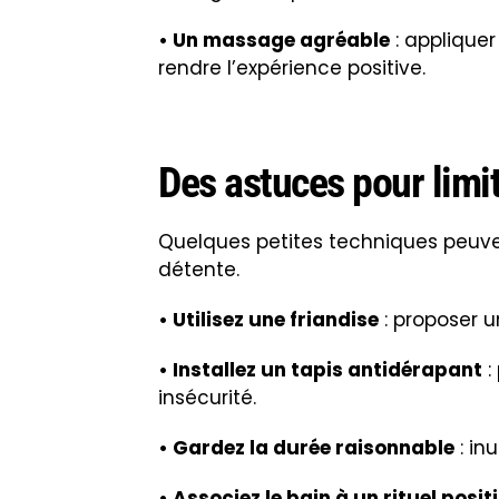
• Associez le bain à un rituel positi
côté agréable.
Quand le bain devient 
Certains chiens, très
anxieux
ou tra
une approche particulière.
• Un apprentissage progressif
: ha
de bain, entendre l’eau couler, sen
• Un recours à un professionnel
: t
le chien.
•
Une consultation vétérinaire ou
v
extrême, un avis peut être utile po