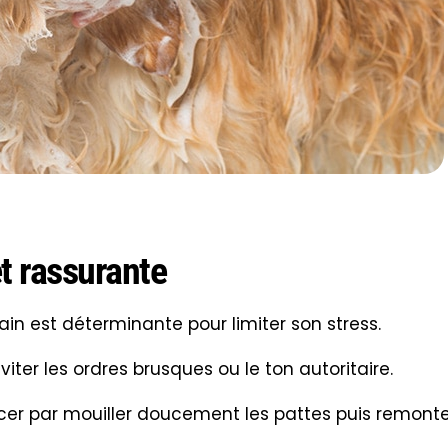
r le shampoing comme un geste de caresse pour
er l’anxiété
nt aider à transformer le bain en moment de
une récompense avant, pendant et après le bain.
 pour éviter que le chien glisse et se sente en
utile de prolonger le bain, quelques minutes suffisent