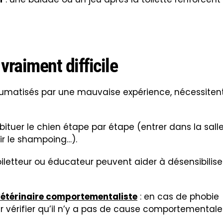
mande de la préparation, de la douceur et de la
re vécu comme une contrainte, mais comme un
complicité. Avec les bons gestes et un peu
ir par apprécier – ou du moins tolérer – ce rituel
n du
 Vétérinaire Comportementaliste