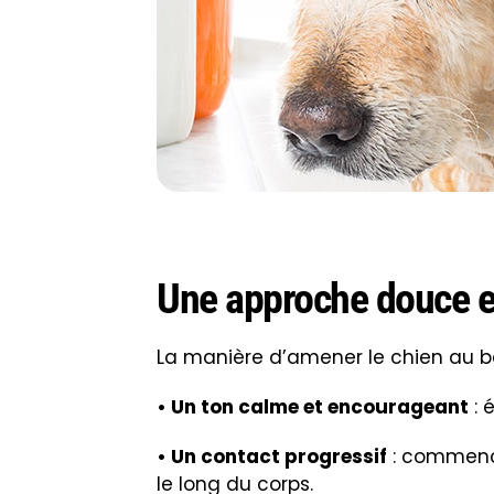
• Un massage agréable
: applique
rendre l’expérience positive.
Des astuces pour limit
Quelques petites techniques peuve
détente.
• Utilisez une friandise
: proposer 
• Installez un tapis antidérapant
:
insécurité.
• Gardez la durée raisonnable
: in