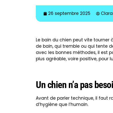
• Un pelage auto-nettoyant
: le p
repousse naturellement la saleté.
• Un rythme raisonnable
: un chie
quelques fois par an, sauf situation
problème dermatologique).
• Un risque de fragiliser la peau
: 
assécher la peau.
Une préparation qui c
Un bain réussi commence bien avant
• Un brossage préalable
: il perme
retiennent l’eau.