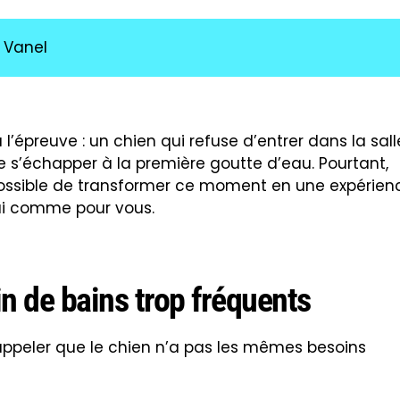
oil du chien possède une couche protectrice qui
n en bonne santé n’a besoin d’un bain complet que
s particulières (roulage dans la boue, odeur forte,
laver trop souvent peut enlever le sébum protecteur 
hange tout
 d’ouvrir le robinet.
t d’éliminer les poils morts et d’éviter les nœuds qui