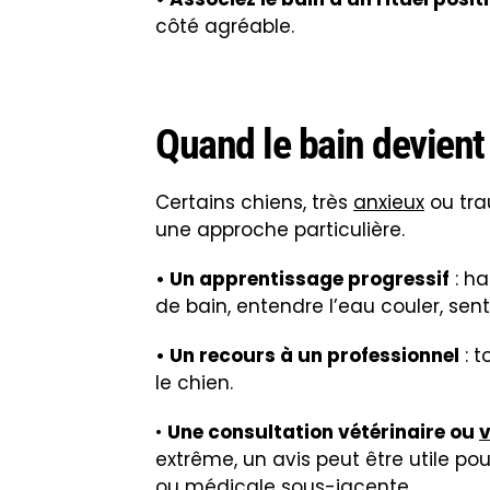
ou médicale sous-jacente.
Conclusion
Laver un chien sans le stresser de
patience. Un bain ne doit pas êt
moment de soin et, idéalement, de 
d’entraînement, votre chien peut fin
d’hygiène.
Equipe rédactionnelle de Catedog sous la directio
Docteur Laurence Dillière Lesseur,