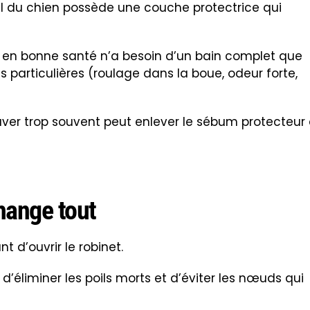
mpoing adapté aux chiens, serviette, tapis
 de shampoing.
iède, ni trop chaude ni trop froide, pour éviter un ch