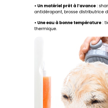
Une approche douce e
La manière d’amener le chien au ba
• Un ton calme et encourageant
: 
• Un contact progressif
: commence
le long du corps.