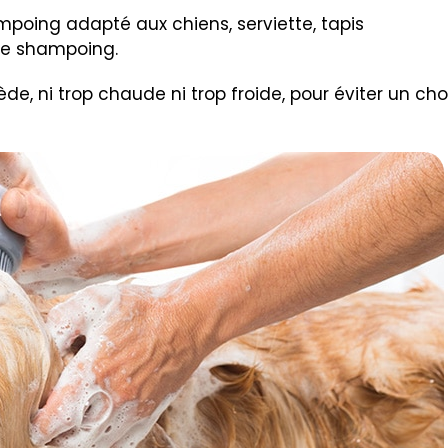
t rassurante
in est déterminante pour limiter son stress.
éviter les ordres brusques ou le ton autoritaire.
r par mouiller doucement les pattes puis remonte