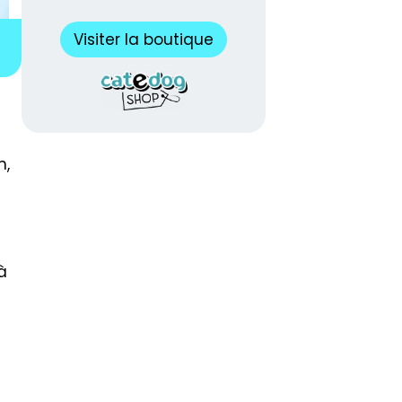
Visiter la boutique
n,
à