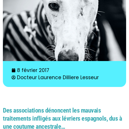
8 février 2017
Docteur Laurence Dilliere Lesseur
Des associations dénoncent les mauvais
traitements infligés aux lévriers espagnols, dus à
une coutume ancestrale…