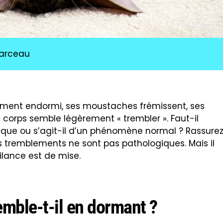
Marceau
ément endormi, ses moustaches frémissent, ses
n corps semble légèrement « trembler ». Faut-il
ique ou s’agit-il d’un phénomène normal ? Rassure
es tremblements ne sont pas pathologiques. Mais il
gilance est de mise.
mble-t-il en dormant ?