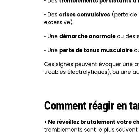
• Des
tremblements persistants à l’
• Des
crises convulsives
(perte de
excessive).
• Une
démarche anormale
ou des s
• Une
perte de tonus musculaire
ou
Ces signes peuvent évoquer une at
troubles électrolytiques), ou une a
Comment réagir en tan
• Ne réveillez brutalement votre c
tremblements sont le plus souvent 