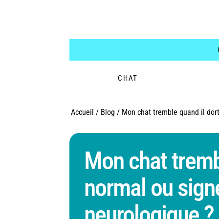
CHAT
Accueil
/
Blog
/
Mon chat tremble quand il dor
Mon chat trembl
normal ou sign
neurologique ?