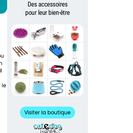
Des accessoires
pour leur bien-être
ou
n
l
 le
Visiter la boutique