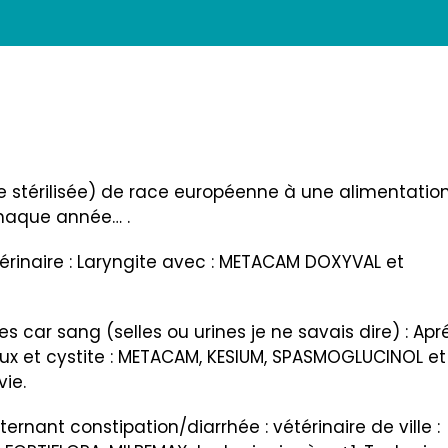
e stérilisée) de race européenne à une alimentatio
chaque année… .
térinaire : Laryngite avec : METACAM DOXYVAL et
s car sang (selles ou urines je ne savais dire) : Apr
taux et cystite : METACAM, KESIUM, SPASMOGLUCINOL et
vie.
alternant constipation/diarrhée : vétérinaire de ville :