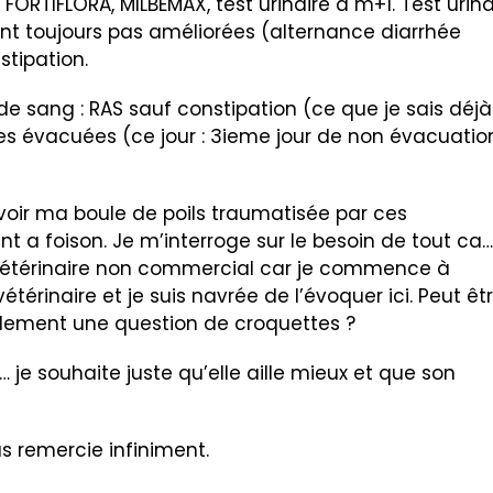
 FORTIFLORA, MILBEMAX, test urinaire à m+1. Test urina
 sont toujours pas améliorées (alternance diarrhée
stipation.
 de sang : RAS sauf constipation (ce que je sais déjà)
es évacuées (ce jour : 3ieme jour de non évacuatio
voir ma boule de poils traumatisée par ces
nt a foison. Je m’interroge sur le besoin de tout ca…
 vétérinaire non commercial car je commence à
étérinaire et je suis navrée de l’évoquer ici. Peut êt
mplement une question de croquettes ?
… je souhaite juste qu’elle aille mieux et que son
us remercie infiniment.