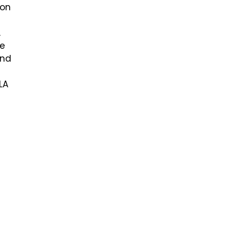
ion
,
se
end
LA