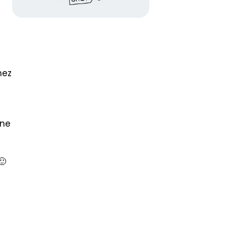
ez
 ne
🙂