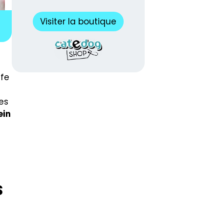
Visiter la boutique
ffe
es
ein
s