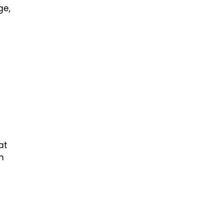
ge,
at
n