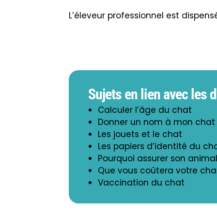
L’éleveur professionnel est dispensé
Sujets en lien avec les
Calculer l’âge du chat
Donner un nom à mon chat
Les jouets et le chat
Les papiers d’identité du ch
Pourquoi assurer son anima
Que vous coûtera votre cha
Vaccination du chat