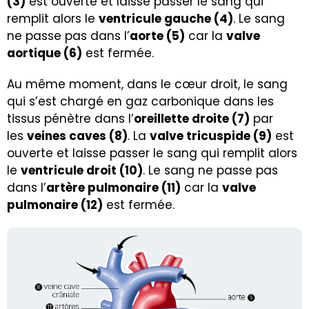
(3)
est ouverte et laisse passer le sang qui
remplit alors le
ventricule gauche (4)
. Le sang
ne passe pas dans l’
aorte (5)
car la
valve
aortique (6)
est fermée.
Au même moment, dans le cœur droit, le sang
qui s’est chargé en gaz carbonique dans les
tissus pénètre dans l’
oreillette droite (7)
par
les
veines caves (8)
. La
valve tricuspide (9)
est
ouverte et laisse passer le sang qui remplit alors
le
ventricule droit (10)
. Le sang ne passe pas
dans l’
artère pulmonaire (11)
car la
valve
pulmonaire (12)
est fermée.