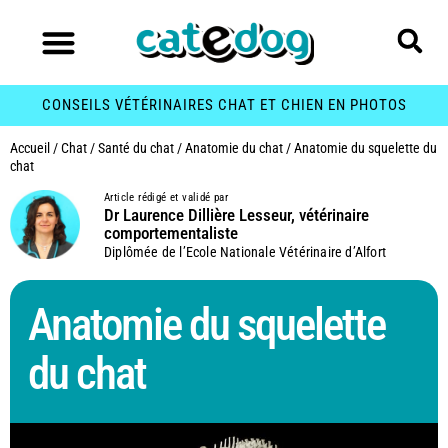
CONSEILS VÉTÉRINAIRES CHAT ET CHIEN EN PHOTOS
Accueil
/
Chat
/
Santé du chat
/
Anatomie du chat
/
Anatomie du squelette du
chat
Article rédigé et validé par
Dr Laurence Dillière Lesseur, vétérinaire
comportementaliste
Diplômée de l’Ecole Nationale Vétérinaire d’Alfort
Anatomie du squelette
du chat