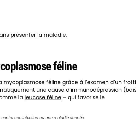
ans présenter la maladie
.
ycoplasmose féline
 la mycoplasmose féline
grâce à l’examen d’un frott
stématiquement une cause d’immunodépression (bai
 comme la
leucose féline
– qui favorise le
e contre une infection ou une maladie donnée.