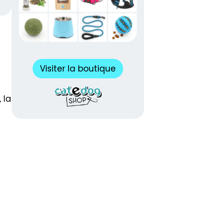
Visiter la boutique
, la
s