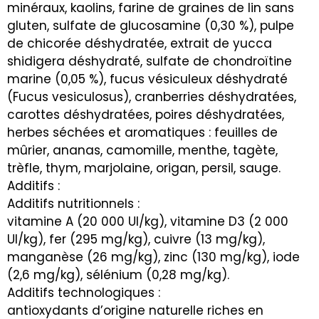
minéraux, kaolins, farine de graines de lin sans
gluten, sulfate de glucosamine (0,30 %), pulpe
de chicorée déshydratée, extrait de yucca
shidigera déshydraté, sulfate de chondroïtine
marine (0,05 %), fucus vésiculeux déshydraté
(Fucus vesiculosus), cranberries déshydratées,
carottes déshydratées, poires déshydratées,
herbes séchées et aromatiques : feuilles de
mûrier, ananas, camomille, menthe, tagète,
trèfle, thym, marjolaine, origan, persil, sauge.
Additifs :
Additifs nutritionnels :
vitamine A (20 000 UI/kg), vitamine D3 (2 000
UI/kg), fer (295 mg/kg), cuivre (13 mg/kg),
manganèse (26 mg/kg), zinc (130 mg/kg), iode
(2,6 mg/kg), sélénium (0,28 mg/kg).
Additifs technologiques :
antioxydants d’origine naturelle riches en