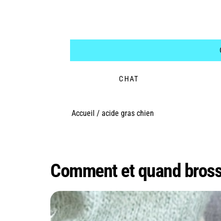
CHAT
Accueil
/
acide gras chien
Étiquette :
acide gr
Comment et quand brosser