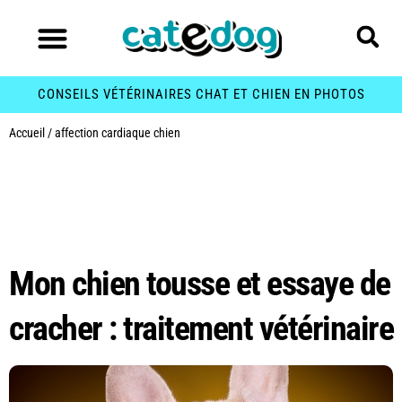
CONSEILS VÉTÉRINAIRES CHAT ET CHIEN EN PHOTOS
Accueil
/
affection cardiaque chien
Étiquette :
affection
cardiaque chien
Mon chien tousse et essaye de
cracher : traitement vétérinaire