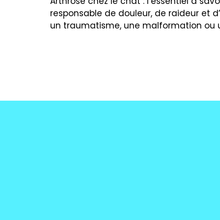
Arthrose chez le chat : l’essentiel à sav
responsable de douleur, de raideur et d
un traumatisme, une malformation ou une 