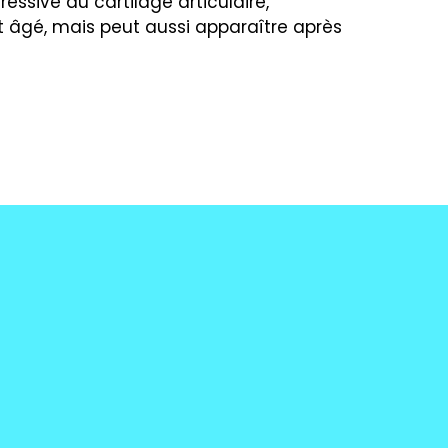
essive du cartilage articulaire,
at âgé, mais peut aussi apparaître après