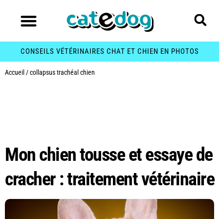
CONSEILS VÉTÉRINAIRES CHAT ET CHIEN EN PHOTOS
Accueil
/
collapsus trachéal chien
Étiquette :
collapsus
trachéal chien
Mon chien tousse et essaye de
cracher : traitement vétérinaire