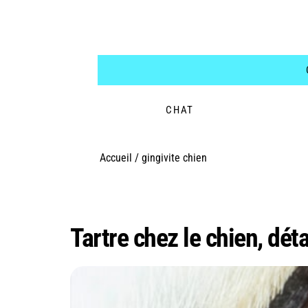
CHAT
Accueil
/
gingivite chien
Étiquette :
gingivit
Tartre chez le chien, dét