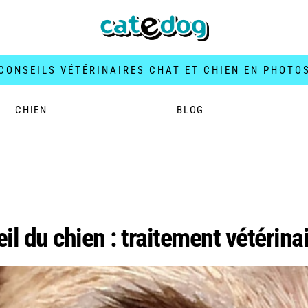
CONSEILS VÉTÉRINAIRES CHAT ET CHIEN EN PHOTO
CHIEN
BLOG
njonctivite chien
œil du chien : traitement vétérina