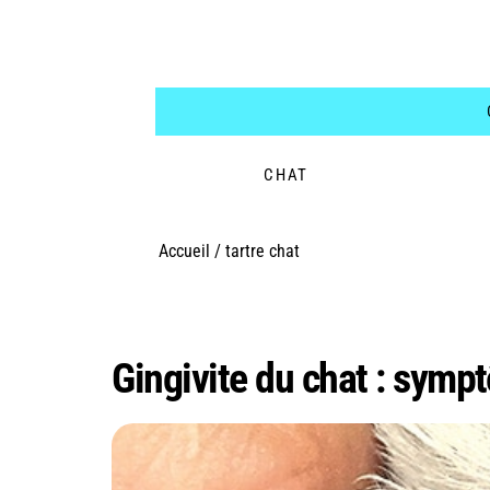
CHAT
Accueil
/
tartre chat
Étiquette :
tartre ch
Gingivite du chat : sympt