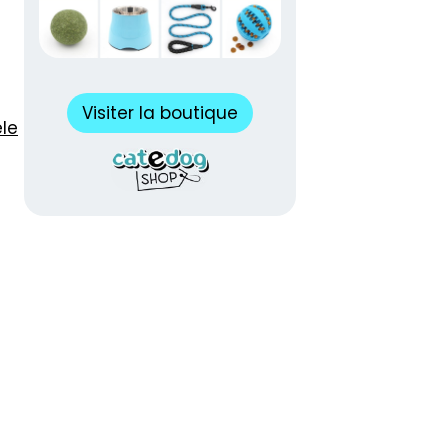
Visiter la boutique
êle