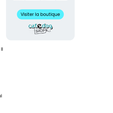
Visiter la boutique
Il
i