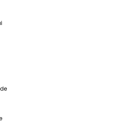
i
 de
e