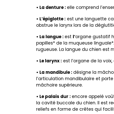
• La denture :
elle comprend l’ense
• L’épiglotte :
est une languette cart
obstrue le larynx lors de la dégluti
• La langue :
est
l’
organe gustatif 
papilles* de la muqueuse linguale*.
rugueuse. La langue du chien est 
• Le larynx :
est l’organe de la voix,
• La mandibule :
désigne la mâchoir
l’articulation mandibulaire et porte
mâchoire supérieure.
• Le palais dur :
encore appelé voûte
la cavité buccale du chien. Il es
reliefs en forme de crêtes qui faci