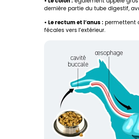
• Le côlon :
également appelé gros int
dernière partie du tube digestif, av
• Le rectum et l’anus :
permettent d
fécales vers l’extérieur.