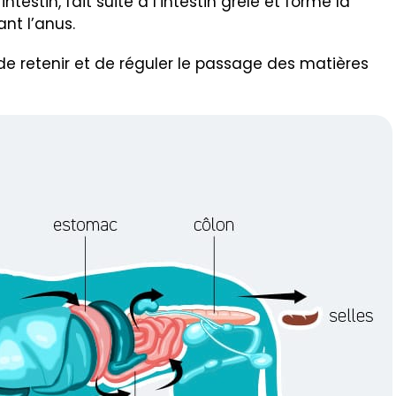
estin, fait suite à l’intestin grêle et forme la
ant l’anus.
e retenir et de réguler le passage des matières