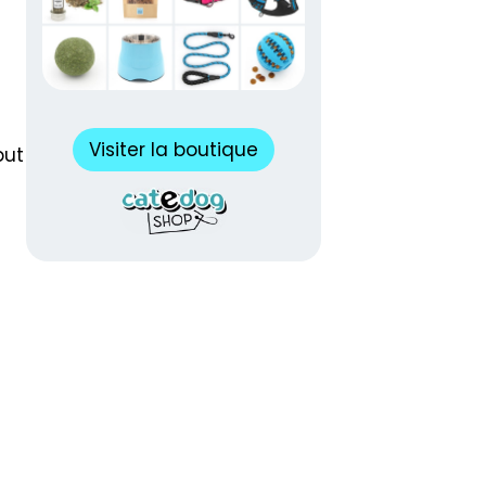
Visiter la boutique
but