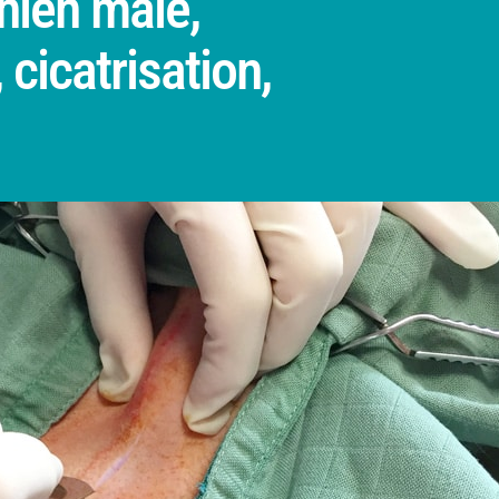
hien mâle,
cicatrisation,