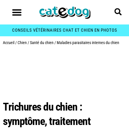
CONSEILS VÉTÉRINAIRES CHAT ET CHIEN EN PHOTOS
Accueil
/
Chien
/
Santé du chien
/
Maladies parasitaires internes du chien
Catégorie :
Maladies
parasitaires internes
du chien
Trichures du chien :
symptôme, traitement