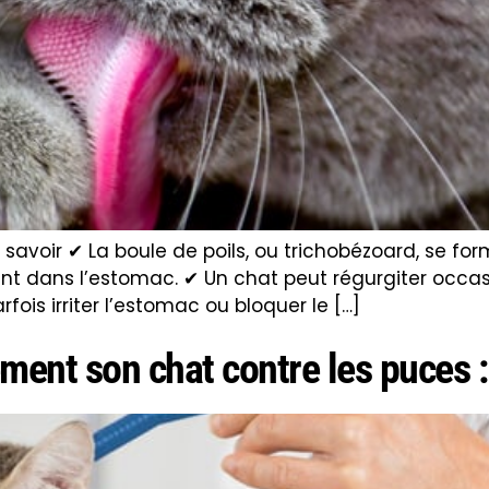
 à savoir ✔ La boule de poils, ou trichobézoard, se f
lent dans l’estomac. ✔ Un chat peut régurgiter occa
fois irriter l’estomac ou bloquer le […]
ment son chat contre les puces :