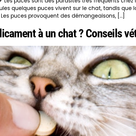
r ✔ Les puces sont des parasites très fréquents chez 
eules quelques puces vivent sur le chat, tandis que 
 Les puces provoquent des démangeaisons, […]
ament à un chat ? Conseils vét