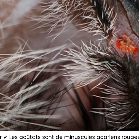
oir ✔ Les aoûtats sont de minuscules acariens rouges