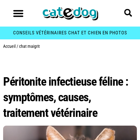
CONSEILS VÉTÉRINAIRES CHAT ET CHIEN EN PHOTOS
Accueil
/
chat maigrit
Étiquette :
chat maigrit
Péritonite infectieuse féline :
symptômes, causes,
traitement vétérinaire