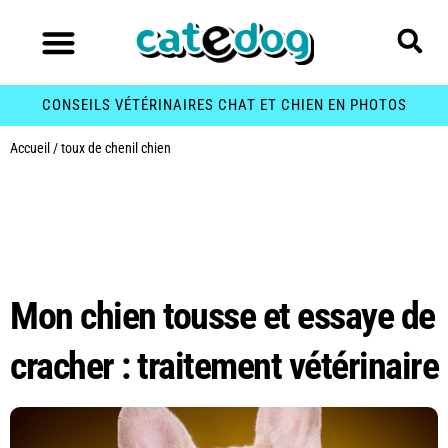
CONSEILS VÉTÉRINAIRES CHAT ET CHIEN EN PHOTOS
Accueil
/
toux de chenil chien
Étiquette :
toux de
chenil chien
Mon chien tousse et essaye de
cracher : traitement vétérinaire