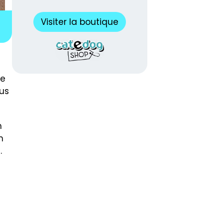
Visiter la boutique
le
us
n
n
.