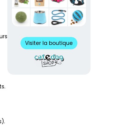
urs
Visiter la boutique
s.
).