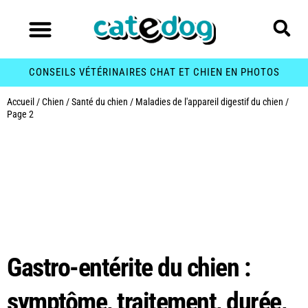
CONSEILS VÉTÉRINAIRES CHAT ET CHIEN EN PHOTOS
Accueil
/
Chien
/
Santé du chien
/
Maladies de l'appareil digestif du chien
/
Page 2
Catégorie :
Maladies
de l’appareil digestif
du chien
Gastro-entérite du chien :
symptôme, traitement, durée,