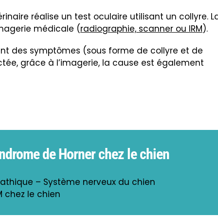
rinaire réalise un test oculaire utilisant un collyre. L
imagerie médicale (
radiographie, scanner ou IRM
).
ment des symptômes (sous forme de collyre et de
ctée, grâce à l’imagerie, la cause est également
syndrome de Horner chez le chien
thique – Système nerveux du chien
M chez le chien