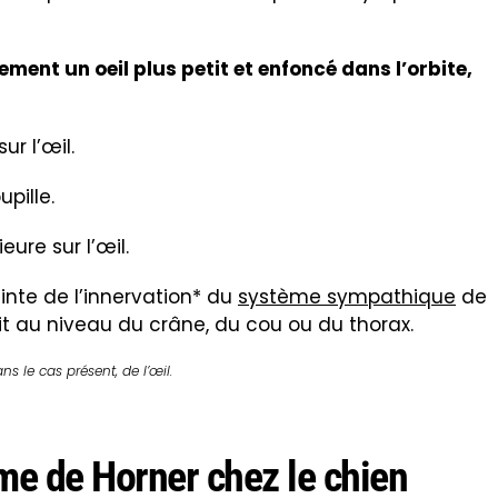
ement un oeil plus petit et enfoncé dans l’orbite,
ur l’œil.
pille.
ure sur l’œil.
nte de l’innervation* du
système sympathique
de
oit au niveau du crâne, du cou ou du thorax.
s le cas présent, de l’œil.
me de Horner chez le chien