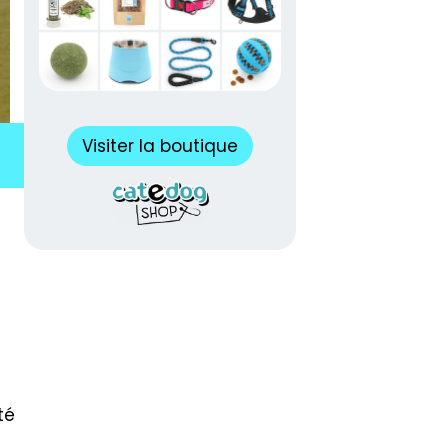
Visiter la boutique
té