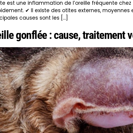
otite est une inflammation de l’oreille fréquente che
idement. ✔ Il existe des otites externes, moyennes et
ncipales causes sont les […]
le gonflée : cause, traitement v