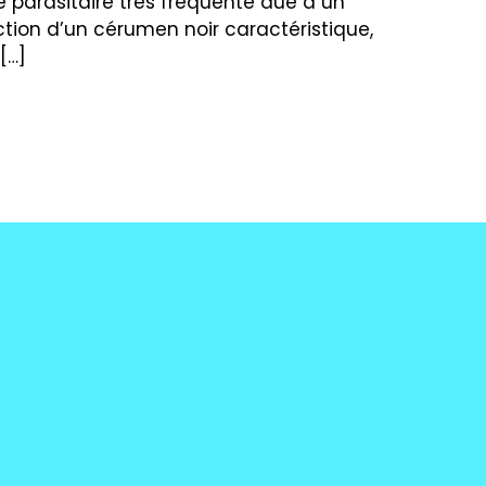
ie parasitaire très fréquente due à un
tion d’un cérumen noir caractéristique,
[…]