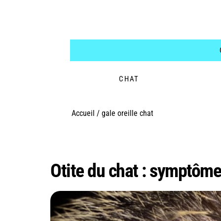
CHAT
Accueil
/
gale oreille chat
Étiquette :
gale orei
Otite du chat : symptôme