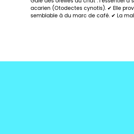
Gale des oreilles du chat : l’essentiel 
acarien (Otodectes cynotis). ✔ Elle pr
semblable à du marc de café. ✔ La ma