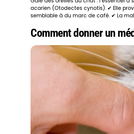
Gale des oreilles du chat : l’essentiel 
acarien (Otodectes cynotis). ✔ Elle pr
semblable à du marc de café. ✔ La ma
Comment donner un médic