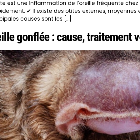
otite est une inflammation de l’oreille fréquente che
idement. ✔ Il existe des otites externes, moyennes et
ncipales causes sont les […]
le gonflée : cause, traitement v