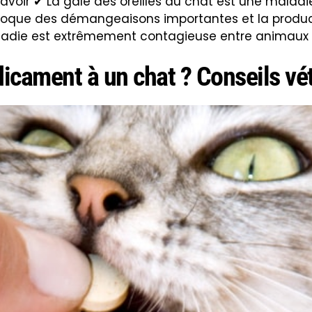
à savoir ✔ La gale des oreilles du chat est une malad
ovoque des démangeaisons importantes et la produc
ladie est extrêmement contagieuse entre animaux 
ament à un chat ? Conseils vét