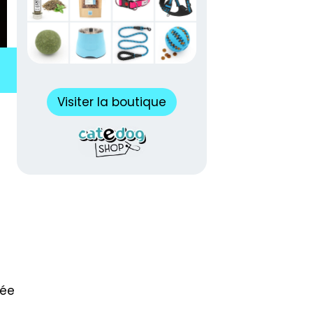
Visiter la boutique
née