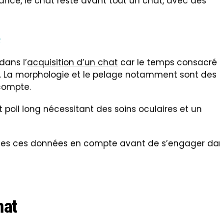
ance, le chat reste avant tout un chat, avec des
dans l’
acquisition d’un chat
car le temps consacré
. La morphologie et le pelage notamment sont des
compte.
 poil long nécessitant des soins oculaires et un
outes ces données en compte avant de s’engager da
hat