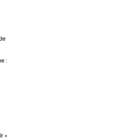
de
e :
r »