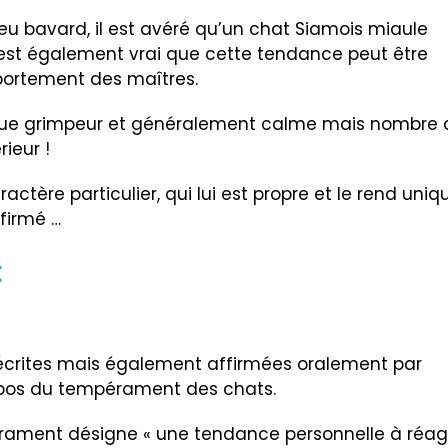
u bavard, il est avéré qu’un chat Siamois miaule
 est également vrai que cette tendance peut être
portement des maîtres.
que grimpeur et généralement calme mais nombre 
ieur !
ctère particulier, qui lui est propre et le rend uniqu
ffirmé …
t
 écrites mais également affirmées oralement par
opos du tempérament des chats.
érament désigne « une tendance personnelle à réagi