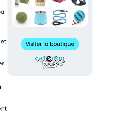
par
 et
Visiter la boutique
es
r
ent