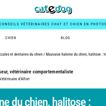
CONSEILS VÉTÉRINAIRES CHAT ET CHIEN EN PHOTO
CHIEN
BLOG
cales et dentaires du chien
/
Mauvaise haleine du chien, halitose : t
seur, vétérinaire comportementaliste
étérinaire d’Alfort
e du chien, halitose :