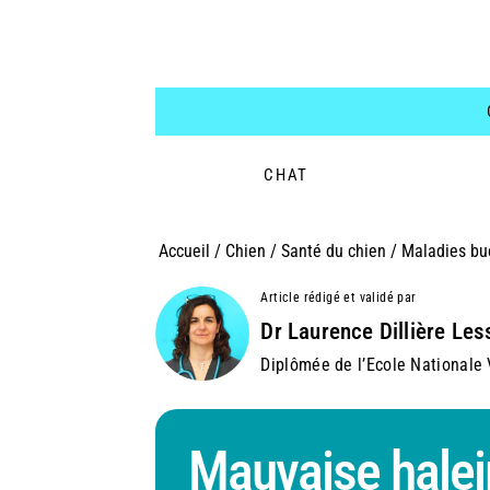
CHAT
Accueil
/
Chien
/
Santé du chien
/
Maladies buc
Article rédigé et validé par
Dr Laurence Dillière Les
Diplômée de l’Ecole Nationale V
Mauvaise halein