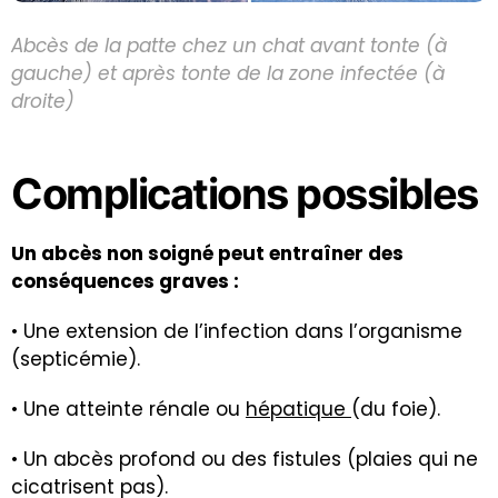
Abcès de la patte chez un chat avant tonte (à
gauche) et après tonte de la zone infectée (à
droite)
Complications possibles
Un abcès non soigné peut entraîner des
conséquences graves :
• Une extension de l’infection dans l’organisme
(septicémie).
• Une atteinte rénale ou
hépatique
(du foie).
• Un abcès profond ou des fistules (plaies qui ne
cicatrisent pas).