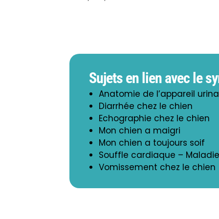
Sujets en lien avec le 
Anatomie de l’appareil urina
Diarrhée chez le chien
Echographie chez le chien
Mon chien a maigri
Mon chien a toujours soif
Souffle cardiaque – Maladie
Vomissement chez le chien