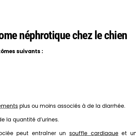
me néphrotique chez le chien
tômes suivants :
ements
plus ou moins associés à de la
diarrhée
.
e la quantité d’urines.
ociée peut entraîner un
souffle cardiaque
et u