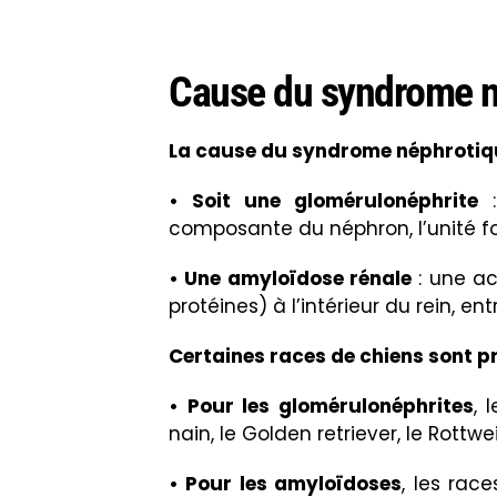
Cause du syndrome n
La cause du syndrome néphrotique
• Soit une glomérulonéphrite
:
composante du néphron, l’unité fo
• Une amyloïdose rénale
: une a
protéines)
à l’intérieur du rein, e
Certaines races de chiens sont p
• Pour les glomérulonéphrites
, 
nain, le Golden retriever, le Rottwei
• Pour les amyloïdoses
, les rac