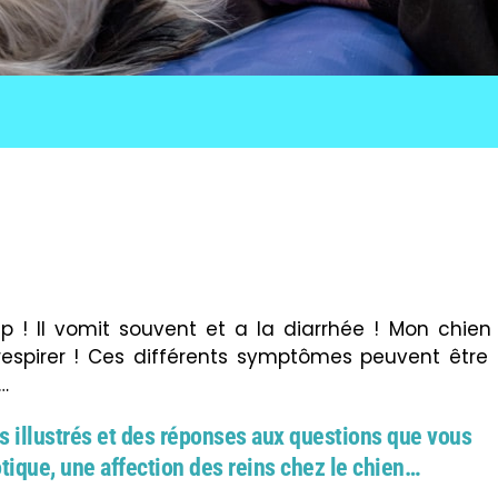
 ! Il vomit souvent et a la diarrhée ! Mon chien
 respirer ! Ces différents symptômes peuvent être 
…
s illustrés et des réponses aux questions que vous
ique, une affection des reins chez le chien…