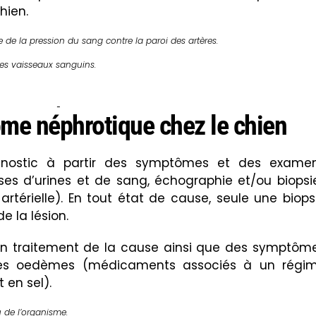
chien
.
 de la pression du sang contre la paroi des artères.
des vaisseaux sanguins.
me néphrotique chez le chien
iagnostic à partir des symptômes et des exame
ses d’urines et de sang,
échographie
et/ou biopsi
artérielle). En tout état de cause, seule une biops
e la lésion.
un traitement de la cause ainsi que des symptôm
les oedèmes (médicaments associés à un régi
 en sel).
u de l’organisme.