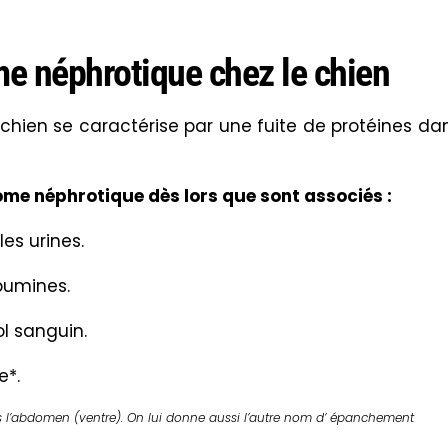
me néphrotique chez le chien
chien se caractérise par une fuite de protéines da
rome néphrotique dès lors que sont associés :
es urines.
bumines.
l sanguin.
e*.
 l’abdomen (ventre). On lui donne aussi l’autre nom d’ épanchement