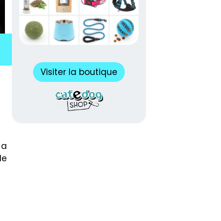
Visiter la boutique
 a
le