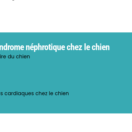
syndrome néphrotique chez le chien
ire du chien
s cardiaques chez le chien