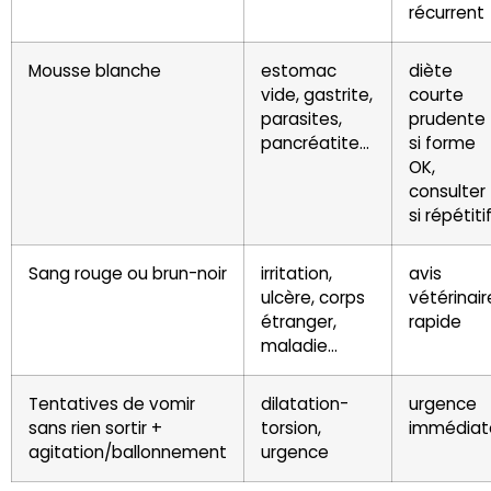
récurrent
Mousse blanche
estomac
diète
vide, gastrite,
courte
parasites,
prudente
pancréatite…
si forme
OK,
consulter
si répétiti
Sang rouge ou brun-noir
irritation,
avis
ulcère, corps
vétérinair
étranger,
rapide
maladie…
Tentatives de vomir
dilatation-
urgence
sans rien sortir +
torsion,
immédiat
agitation/ballonnement
urgence