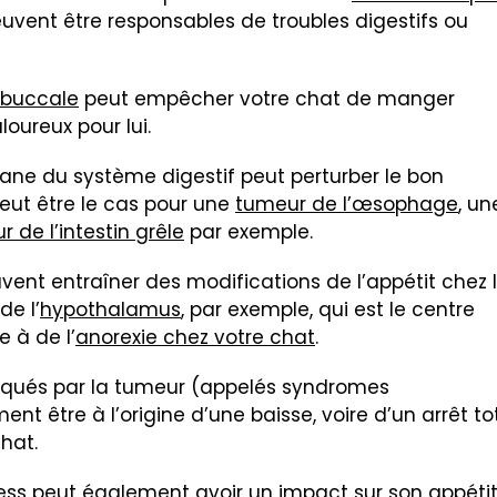
euvent être responsables de troubles digestifs ou
 buccale
peut empêcher votre chat de manger
oureux pour lui.
ane du système digestif peut perturber le bon
eut être le cas pour une
tumeur de l’œsophage
, un
 de l’intestin grêle
par exemple.
ent entraîner des modifications de l’appétit chez 
de l’
hypothalamus
, par exemple, qui est le centre
 à de l’
anorexie chez votre chat
.
oqués par la tumeur (appelés syndromes
 être à l’origine d’une baisse, voire d’un arrêt to
hat.
ess
peut également avoir un impact sur son appétit