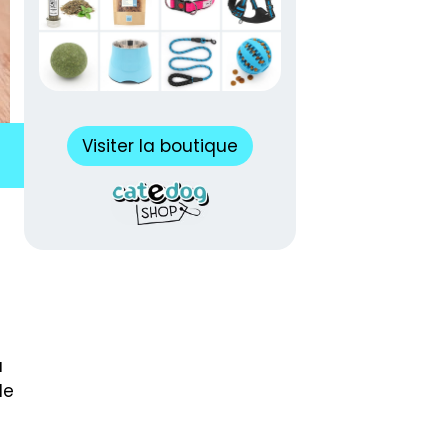
Visiter la boutique
a
le