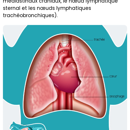
médiastinaux crâniaux, le
nœud lymphatique
sternal
et les nœuds lymphatiques
trachéobronchiques).