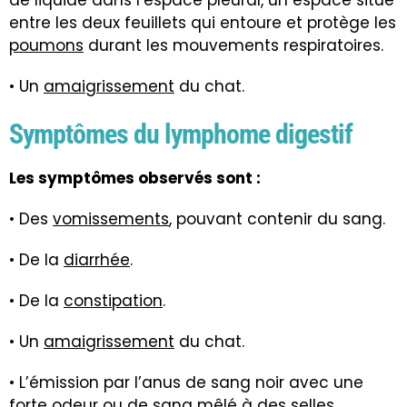
de liquide dans l’espace pleural, un espace situé
entre les deux feuillets qui entoure et protège les
poumons
durant les mouvements respiratoires.
• Un
amaigrissement
du chat.
Symptômes du lymphome digestif
Les symptômes observés sont :
• Des
vomissements
, pouvant contenir du sang.
• De la
diarrhée
.
• De la
constipation
.
• Un
amaigrissement
du chat.
• L’émission par l’anus de sang noir avec une
forte odeur ou de sang mêlé à des selles.